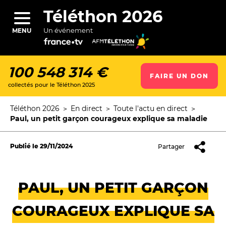
Aller
au
Téléthon 2026
contenu
principal
Un événement
MENU
100 548 314 €
FAIRE UN DON
collectés pour le Téléthon 2025
ercher
Téléthon 2026
En direct
Toute l'actu en direct
Fil
Paul, un petit garçon courageux explique sa maladie
d'Ariane
Publié le
29/11/2024
Partager
PAUL, UN PETIT GARÇON
COURAGEUX EXPLIQUE SA