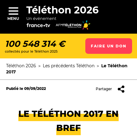
Aller
au
Téléthon 2026
contenu
principal
Un événement
MENU
100 548 314 €
FAIRE UN DON
collectés pour le Téléthon 2025
ercher
Téléthon 2026
Les précédents Téléthon
Le Téléthon
Fil
2017
d'Ariane
Publié le
09/09/2022
Partager
LE TÉLÉTHON 2017 EN
BREF