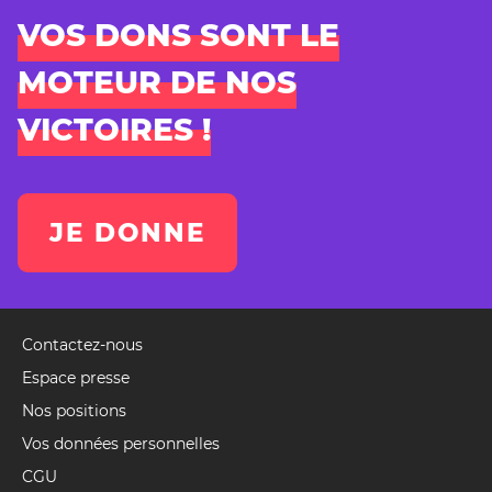
VOS DONS SONT LE
MOTEUR DE NOS
VICTOIRES !
JE DONNE
Contactez-nous
Pied
de
Espace presse
page
Nos positions
(Event)
Vos données personnelles
CGU