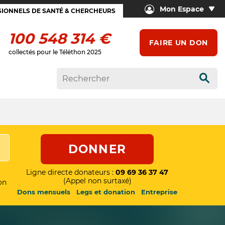
Mon Espace
IONNELS DE SANTÉ & CHERCHEURS
100 548 314 €
FAIRE UN DON
collectés pour le Téléthon 2025
Rech
DONNER
Ligne directe donateurs :
09 69 36 37 47
(Appel non surtaxé)
on
Dons mensuels
Legs et donation
Entreprise