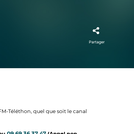
Partager
AFM-Téléthon, quel que soit le canal
09 69 36 37 47
 au
(Appel non