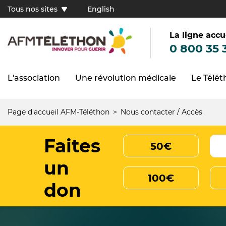
Aller
Tous nos sites
English
au
Tous
contenu
principal
nos
sites
La ligne accu
(FR)
0 800 35 
L'association
Une révolution médicale
Le Télé
Navigation
principale
Page d'accueil AFM-Téléthon
Nous contacter / Accès
Fil
d'Ariane
Faites
50€
un
100€
don