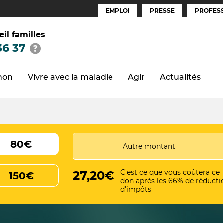
EMPLOI
PRESSE
PROFESS
Espaces
(FR)
eil familles
36 37
thon
Vivre avec la maladie
Agir
Actualités
80€
C'est ce que vous coûtera ce
27,20€
150€
don après les 66% de réducti
d'impôts