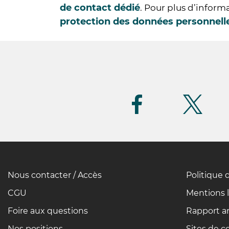
de contact dédié
. Pour plus d’inform
protection des données personnell
Suivez-
nous
(FR)
Nous contacter / Accès
Politique 
Pied
de
CGU
Mentions 
page
Foire aux questions
Rapport an
Nos positions
Sites de c