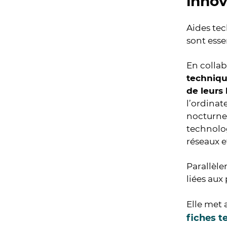
inno
Aides te
sont ess
En collab
techniq
de leurs
l’ordinat
nocturne.
technolog
réseaux e
Parallèle
liées aux
Elle met 
fiches t