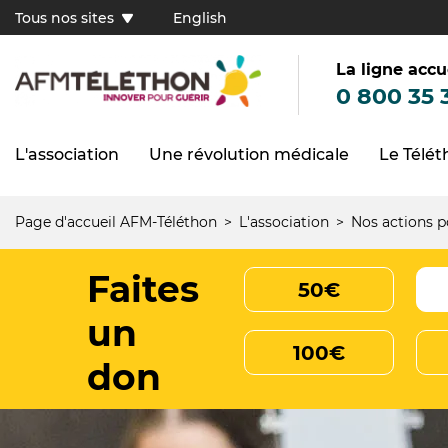
Aller
Tous nos sites
English
au
Tous
contenu
principal
nos
sites
La ligne accu
(FR)
0 800 35 
L'association
Une révolution médicale
Le Télé
Navigation
principale
Page d'accueil AFM-Téléthon
L'association
Nos actions p
Fil
d'Ariane
Faites
50€
un
100€
don