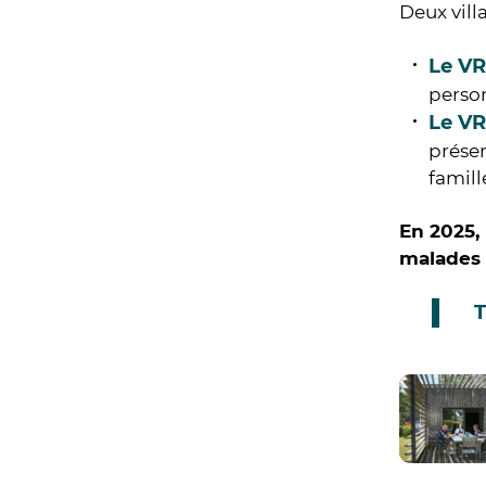
Deux vill
Le VR
person
Le VR
prése
famill
En 2025,
malades 
T