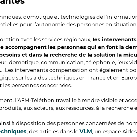
vantes
chniques, domotique et technologies de l’informati
entielles pour l’autonomie des personnes en situat
oration avec les services régionaux,
les intervenant
ue
accompagnent les personnes qui en font la dem
 besoins et dans la recherche de la solution la mie
eur, domotique, communication, téléphonie, jeux vid
.. Les intervenants compensation ont également pour 
ique sur les aides techniques en France et en Europe
t les personnes concernées.
ment, l’AFM-Téléthon travaille à rendre visible et acc
 produits, aux acteurs, aux ressources, à la recherche 
ainsi à disposition des personnes concernées de nom
echniques
VLM
, des articles dans le
, un espace Aide