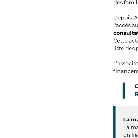
des famil
Depuis 20
l'accès 
consulta
Cette act
liste des
L’associa
financem
C
R
La ma
La ma
un li