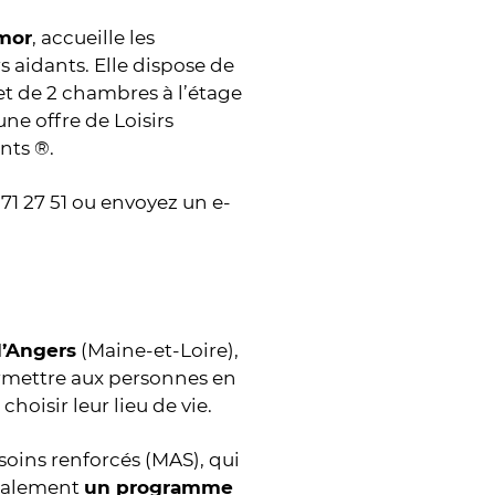
rmor
, accueille les
 aidants. Elle dispose de
et de 2 chambres à l’étage
e offre de Loisirs
ants ®.
 71 27 51 ou envoyez un e-
d’Angers
(Maine-et-Loire),
rmettre aux personnes en
hoisir leur lieu de vie.
soins renforcés (MAS), qui
également
un programme