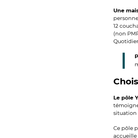
Une mais
personnes
12 coucha
(non PMR)
Quotidie
P
m
Chois
Le pôle 
témoigne
situation
Ce pôle 
accueille