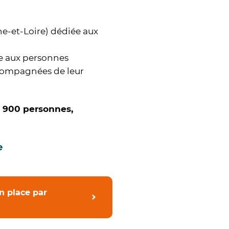
:
e-et-Loire) dédiée aux
le aux personnes
compagnées de leur
e 900 personnes,
e
en place par