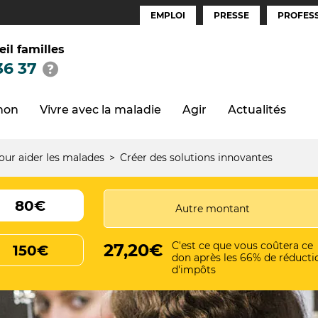
EMPLOI
PRESSE
PROFESS
Espaces
(FR)
eil familles
36 37
thon
Vivre avec la maladie
Agir
Actualités
our aider les malades
Créer des solutions innovantes
80€
C'est ce que vous coûtera ce
27,20€
150€
don après les 66% de réducti
d'impôts