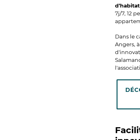
d’habitat
7j/7, 12 
apparteme
Dans le 
Angers, à
d'innovat
Salamandr
l'associa
DÉC
Facil