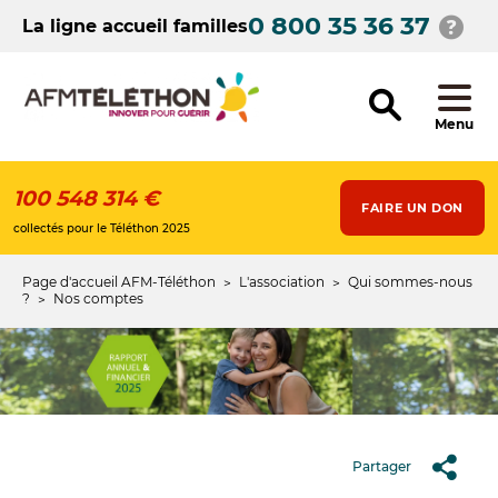
Aller
0 800 35 36 37
au
La ligne accueil familles
contenu
principal
Menu
100 548 314 €
FAIRE UN DON
collectés pour le Téléthon 2025
Page d'accueil AFM-Téléthon
L'association
Qui sommes-nous
Fil
?
Nos comptes
d'Ariane
Partager