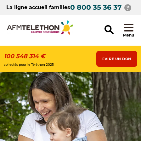
Aller
0 800 35 36 37
au
La ligne accueil familles
contenu
principal
Menu
100 548 314 €
FAIRE UN DON
collectés pour le Téléthon 2025