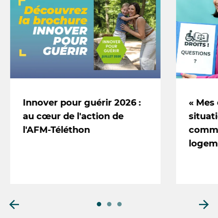
Innover pour guérir 2026 :
« Mes 
au cœur de l'action de
situat
l'AFM-Téléthon
comme
logem