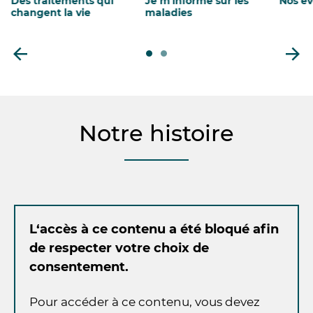
Des traitements qui
Je m'informe sur les
Nos é
changent la vie
maladies
Notre histoire
L‘accès à ce contenu a été bloqué afin
de respecter votre choix de
consentement.
Pour accéder à ce contenu, vous devez