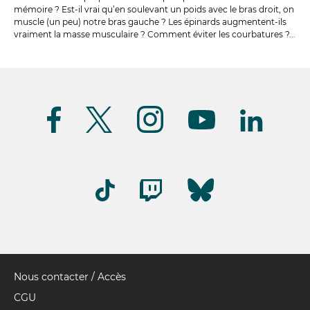
mémoire ? Est-il vrai qu’en soulevant un poids avec le bras droit, on
muscle (un peu) notre bras gauche ? Les épinards augmentent-ils
vraiment la masse musculaire ? Comment éviter les courbatures ?...
Suivez-
nous
(FR)
Nous contacter / Accès
Pied
de
CGU
page