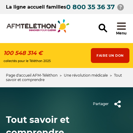
Aller
0 800 35 36 37
au
La ligne accueil familles
contenu
principal
Menu
100 548 314 €
FAIRE UN DON
collectés pour le Téléthon 2025
Page d'accueil AFM-Téléthon
Une révolution médicale
Tout
Fil
savoir et comprendre
d'Ariane
Partager
Tout savoir et
comprendre