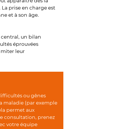
eut apparaitre dès la
. La prise en charge est
nne et à son âge.
 central, un bilan
cultés éprouvées
imiter leur
difficultés ou gênes
 la maladie (par exemple
Cela permet aux
e consultation, prenez
vec votre équipe