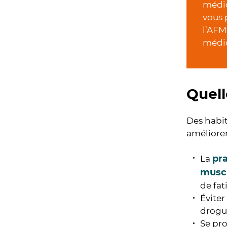
médic
vous 
l’AFM
médi
Quell
Des habit
améliorer
pra
La
muscu
de fat
Éviter
drogue
Se pro