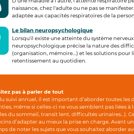
D’une maladie à l’autre, l'atteinte respiratoire p
naissance, chez l'adulte ou ne pas se manifester
adaptée aux capacités respiratoires de la perso
Le bilan neuropsychologique
Lorsqu'il existe une atteinte du système nerveux
neuropsychologique précise la nature des diffi
(organisation, mémoire...) et les solutions pour l
retentissement au quotidien.
itez pas à parler de tout
du suivi annuel, il est important d’aborder toutes les 
nties, même si celles-ci ne vous semblent pas liées à
les du sommeil, transit lent, difficultés urinaires…). 
ins d’adapter au mieux la prise en charge. Avant un
mps de noter les sujets que vous souhaitez aborder a