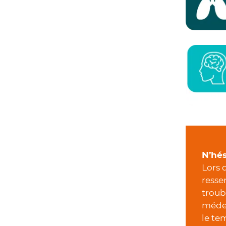
N’hés
Lors 
resse
troub
médec
le te