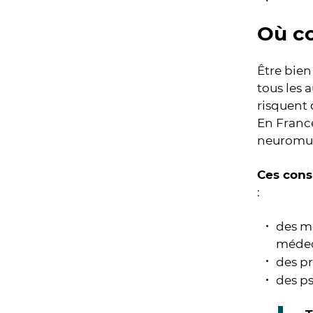
Où co
Être bien
tous les 
risquent 
En France
neuromusc
Ces cons
:
des m
médec
des p
des p