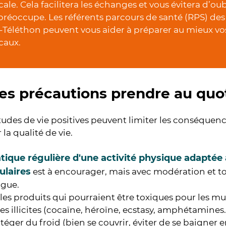
ale. Cela facilitera les échanges et vous évitera d’ou
préoccupe. Les référents parcours de santé (RPS) des
-Téléthon peuvent vous aider à préparer au mieux v
caux.
es précautions prendre au quot
udes de vie positives peuvent limiter les conséquenc
 la qualité de vie.
tique régulière d'une activité physique adaptée
laires
est à encourager, mais avec modération et to
igue.
 les produits qui pourraient être toxiques pour les musc
s illicites (cocaïne, héroïne, ecstasy, amphétamines..
téger du froid (bien se couvrir, éviter de se baigner e