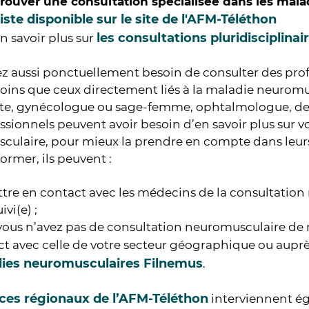
rouver une consultation spécialisée dans les mal
iste disponible sur le site de l'AFM-Téléthon
les consultations pluridisciplinai
n savoir plus sur
z aussi ponctuellement besoin de consulter des pro
soins que ceux directement liés à la maladie neurom
ste, gynécologue ou sage-femme, ophtalmologue, d
ssionnels peuvent avoir besoin d’en savoir plus sur v
culaire, pour mieux la prendre en compte dans leur
former, ils peuvent :
tre en contact avec les médecins de la consultatio
ivi(e) ;
 vous n’avez pas de consultation neuromusculaire d
t avec celle de votre secteur géographique ou auprè
ies neuromusculaires Filnemus
.
ices régionaux de l’AFM-Téléthon
interviennent é