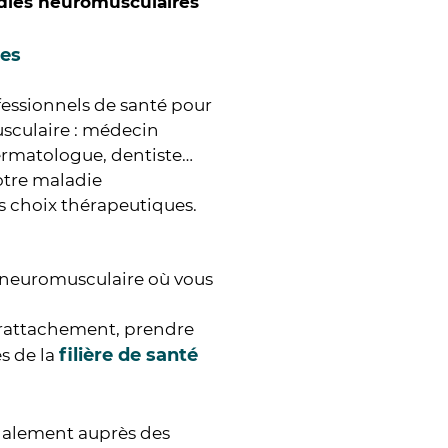
adies neuromusculaires
res
fessionnels de santé pour
usculaire : médecin
ermatologue, dentiste…
otre maladie
s choix thérapeutiques.
n neuromusculaire où vous
e rattachement, prendre
filière de santé
s de la
galement auprès des