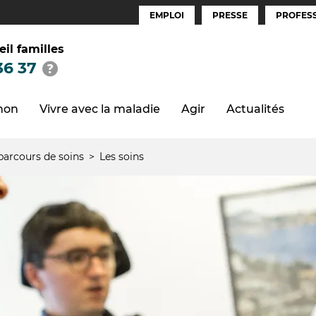
EMPLOI
PRESSE
PROFESS
Espaces
(FR)
eil familles
36 37
thon
Vivre avec la maladie
Agir
Actualités
arcours de soins
Les soins