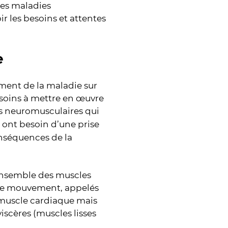
des maladies
r les besoins et attentes
e
ement de la maladie sur
 soins à mettre en œuvre
s neuromusculaires qui
e, ont besoin d’une prise
onséquences de la
’ensemble des muscles
t le mouvement, appelés
e muscle cardiaque mais
scères (muscles lisses