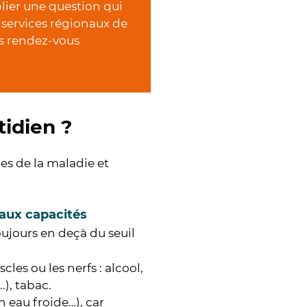
blier une question qui
 services régionaux de
os rendez-vous
idien ?
es de la maladie et
 aux capacités
ujours en deçà du seuil
les ou les nerfs : alcool,
.), tabac.
n eau froide…), car