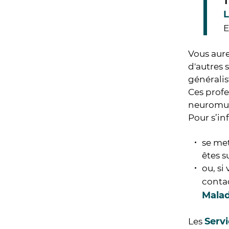
T
L
E
Vous aure
d'autres 
générali
Ces profe
neuromus
Pour s’in
se met
êtes su
ou, si
contac
Malad
Serv
Les