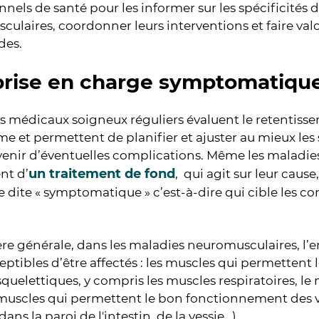
nnels de santé pour les informer sur les spécificités 
ulaires, coordonner leurs interventions et faire valoi
des.
prise en charge symptomatiqu
s médicaux soigneux réguliers évaluent le retentiss
me et permettent de planifier et ajuster au mieux les
venir d’éventuelles complications. Même les maladie
un traitement de fond
nt d’
, qui agit sur leur caus
 dite « symptomatique » c’est-à-dire qui cible les c
re générale, dans les maladies neuromusculaires, l
eptibles d’être affectés : les muscles qui permetten
quelettiques, y compris les muscles respiratoires, l
 muscles qui permettent le bon fonctionnement des vi
ans la paroi de l'intestin, de la vessie…).