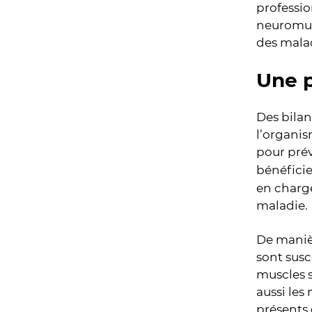
professio
neuromusc
des mala
Une 
Des bilan
l’organis
pour pré
bénéficie
en charge
maladie.
De maniè
sont susc
muscles s
aussi les
présents d