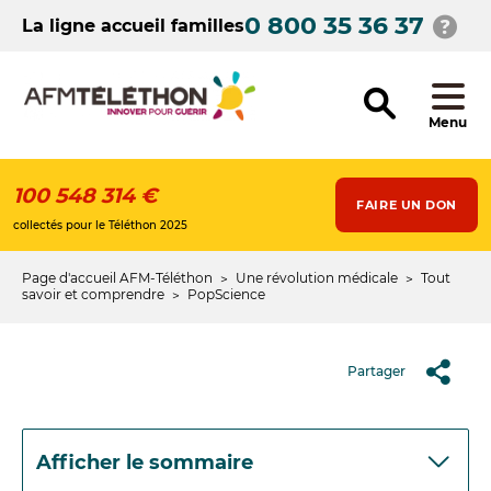
Aller
0 800 35 36 37
au
La ligne accueil familles
contenu
principal
Menu
100 548 314 €
FAIRE UN DON
collectés pour le Téléthon 2025
Page d'accueil AFM-Téléthon
Une révolution médicale
Tout
Fil
savoir et comprendre
PopScience
d'Ariane
Partager
Afficher le sommaire