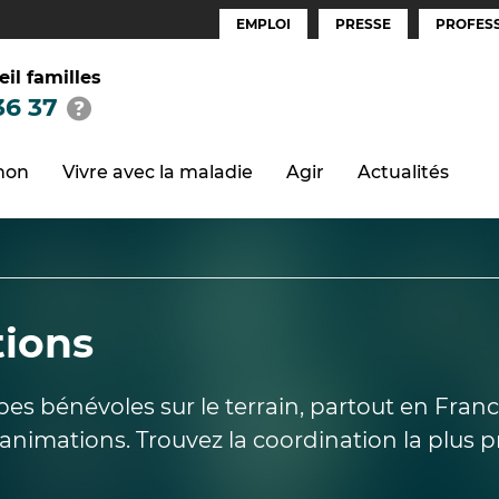
EMPLOI
PRESSE
PROFESS
Espaces
(FR)
eil familles
36 37
thon
Vivre avec la maladie
Agir
Actualités
tions
pes bénévoles sur le terrain, partout en Franc
nimations. Trouvez la coordination la plus p