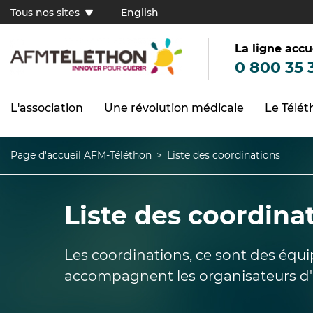
Aller
Tous nos sites
English
au
Tous
contenu
principal
nos
sites
La ligne accu
(FR)
0 800 35 
L'association
Une révolution médicale
Le Télé
Navigation
principale
Page d'accueil AFM-Téléthon
Liste des coordinations
Fil
d'Ariane
Liste des coordina
Les coordinations, ce sont des équi
accompagnent les organisateurs d'a