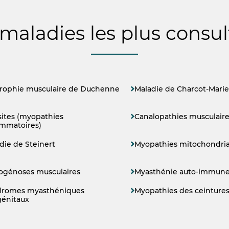
 maladies les plus consul
rophie musculaire de Duchenne
Maladie de Charcot-Marie
ites (myopathies
Canalopathies musculair
ammatoires)
die de Steinert
Myopathies mitochondria
ogénoses musculaires
Myasthénie auto-immun
dromes myasthéniques
Myopathies des ceinture
énitaux