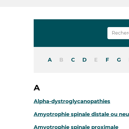
A
B
C
D
E
F
G
A
Alpha-dystroglycanopathies
Amyotrophie spinale distale ou neu
Amyotrophie spinale proximale