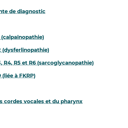
nte de diagnostic
 (calpaïnopathie)
 (dysferlinopathie)
, R4, R5 et R6 (sarcoglycanopathie)
 (liée à FKRP)
es cordes vocales et du pharynx