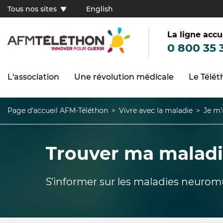
Aller
Tous nos sites
English
au
Tous
contenu
principal
nos
sites
La ligne accu
(FR)
0 800 35 
L'association
Une révolution médicale
Le Télé
Navigation
principale
Page d'accueil AFM-Téléthon
Vivre avec la maladie
Je m'
Fil
d'Ariane
Trouver ma malad
S'informer sur les maladies neurom