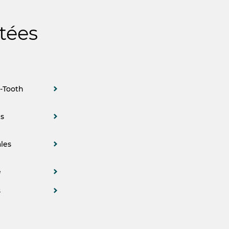
tées
-Tooth
es
les
e
s