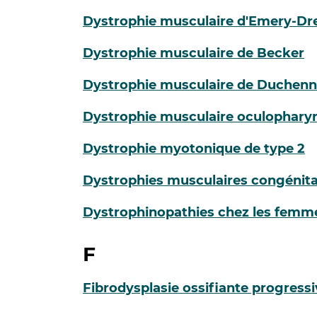
Dystrophie musculaire d'Emery-Dre
Dystrophie musculaire de Becker
Dystrophie musculaire de Duchen
Dystrophie musculaire oculophary
Dystrophie myotonique de type 2
Dystrophies musculaires congénita
Dystrophinopathies chez les femm
F
Fibrodysplasie ossifiante progress