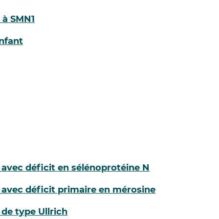
e à SMN1
nfant
avec déficit en sélénoprotéine N
avec déficit primaire en mérosine
de type Ullrich