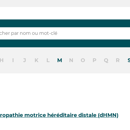
H
I
J
K
L
M
N
O
P
Q
R
ropathie motrice héréditaire distale (dHMN)