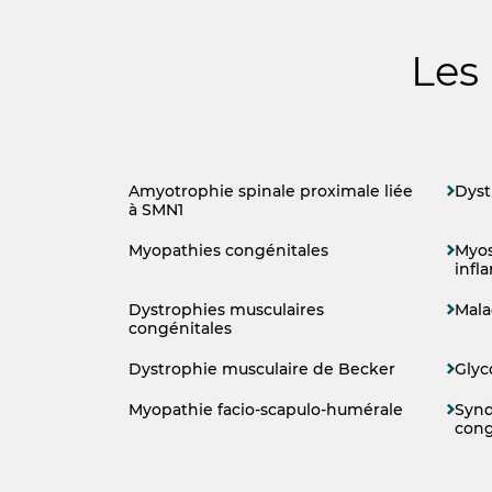
Les
Amyotrophie spinale proximale liée
Dyst
à SMN1
Myopathies congénitales
Myos
infl
Dystrophies musculaires
Mala
congénitales
Dystrophie musculaire de Becker
Glyc
Myopathie facio-scapulo-humérale
Syn
cong