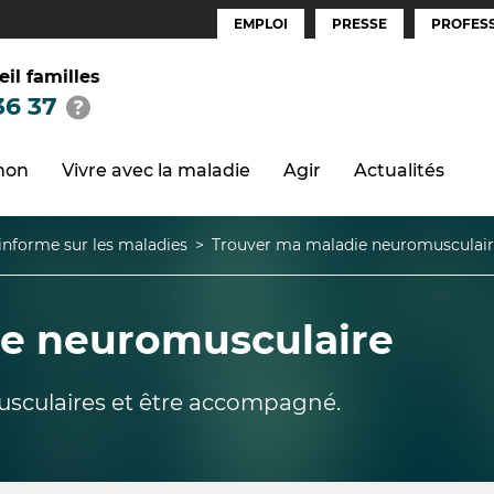
EMPLOI
PRESSE
PROFESS
Espaces
(FR)
eil familles
36 37
thon
Vivre avec la maladie
Agir
Actualités
informe sur les maladies
Trouver ma maladie neuromusculai
ie neuromusculaire
usculaires et être accompagné.