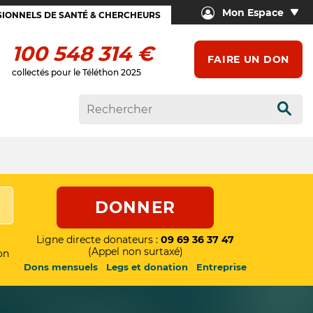
Mon Espace
IONNELS DE SANTÉ & CHERCHEURS
100 548 314 €
FAIRE UN DON
collectés pour le Téléthon 2025
Rech
DONNER
Ligne directe donateurs :
09 69 36 37 47
(Appel non surtaxé)
on
Dons mensuels
Legs et donation
Entreprise