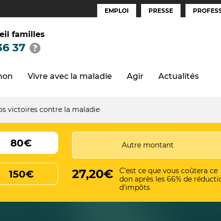
EMPLOI
PRESSE
PROFESS
Espaces
(FR)
eil familles
36 37
thon
Vivre avec la maladie
Agir
Actualités
s victoires contre la maladie
80€
C'est ce que vous coûtera ce
27,20€
150€
don après les 66% de réducti
d'impôts