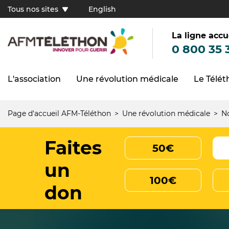
Aller
Tous nos sites
English
au
Tous
contenu
principal
nos
sites
La ligne accu
(FR)
0 800 35 
L'association
Une révolution médicale
Le Télé
Navigation
principale
Page d'accueil AFM-Téléthon
Une révolution médicale
No
Fil
d'Ariane
Faites
50€
un
100€
don