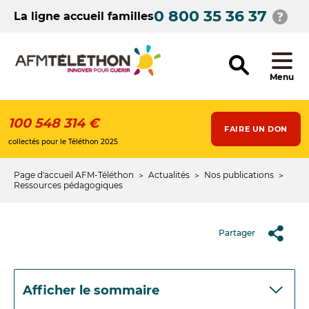
Aller
0 800 35 36 37
au
La ligne accueil familles
contenu
principal
Menu
100 548 314 €
FAIRE UN DON
collectés pour le Téléthon 2025
Page d'accueil AFM-Téléthon
Actualités
Nos publications
Fil
Ressources pédagogiques
d'Ariane
Partager
Afficher le sommaire