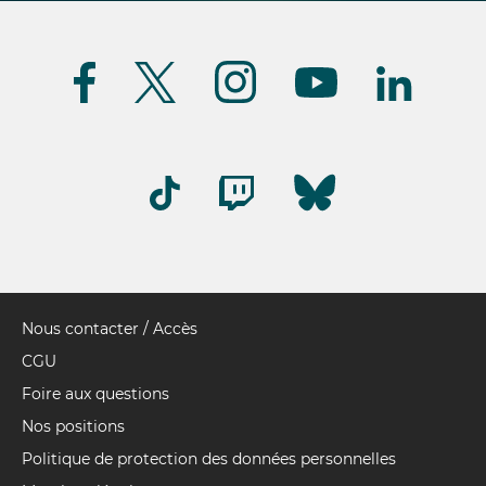
Suivez-
nous
(FR)
Nous contacter / Accès
Pied
de
CGU
page
Foire aux questions
Nos positions
Politique de protection des données personnelles