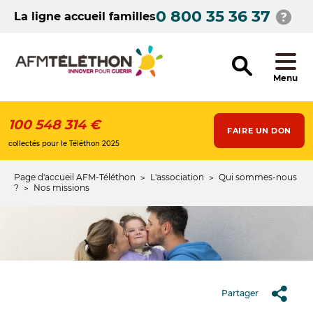
Aller
0 800 35 36 37
au
La ligne accueil familles
contenu
principal
Menu
100 548 314 €
FAIRE UN DON
collectés pour le Téléthon 2025
Page d'accueil AFM-Téléthon
L'association
Qui sommes-nous
Fil
?
Nos missions
d'Ariane
Partager