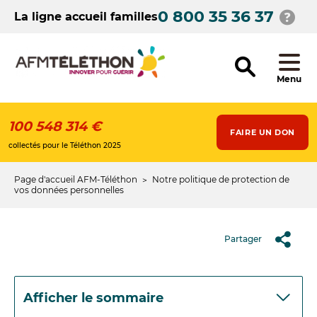
Aller
0 800 35 36 37
au
La ligne accueil familles
contenu
principal
Menu
100 548 314 €
FAIRE UN DON
collectés pour le Téléthon 2025
Page d'accueil AFM-Téléthon
Notre politique de protection de
Fil
vos données personnelles
d'Ariane
Partager
Afficher le sommaire