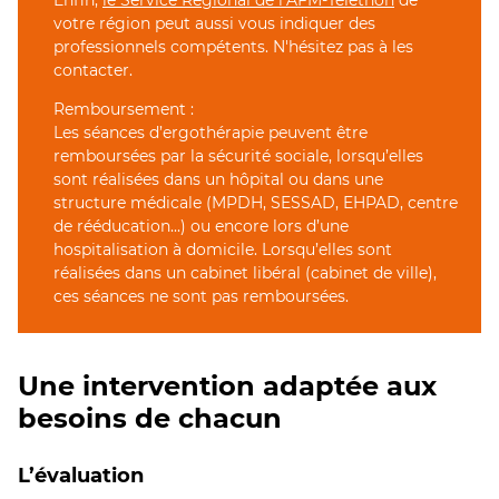
votre région peut aussi vous indiquer des
professionnels compétents. N'hésitez pas à les
contacter.
Remboursement :
Les séances d’ergothérapie peuvent être
remboursées par la sécurité sociale, lorsqu’elles
sont réalisées dans un hôpital ou dans une
structure médicale (MPDH, SESSAD, EHPAD, centre
de rééducation...) ou encore lors d’une
hospitalisation à domicile. Lorsqu’elles sont
réalisées dans un cabinet libéral (cabinet de ville),
ces séances ne sont pas remboursées.
Une intervention adaptée aux
besoins de chacun
L’évaluation