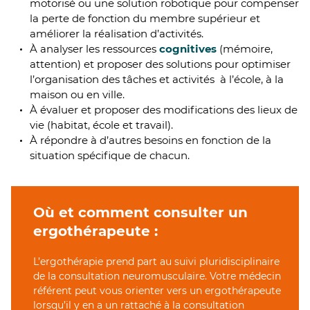
motorisé ou une solution robotique pour compenser
la perte de fonction du membre supérieur et
améliorer la réalisation d’activités.
À analyser les ressources
cognitives
(mémoire,
attention) et proposer des solutions pour optimiser
l’organisation des tâches et activités à l’école, à la
maison ou en ville.
À évaluer et proposer des modifications des lieux de
vie (habitat, école et travail).
À répondre à d’autres besoins en fonction de la
situation spécifique de chacun.
Où et comment consulter un
ergothérapeute :
L’ergothérapie prend part au suivi pluridisciplinaire
de la consultation neuromusculaire. Votre médecin
référent peut vous orienter vers un ergothérapeute
lorsqu’il y en a un rattaché à la consultation