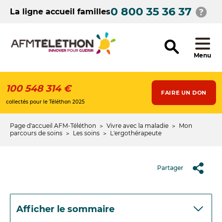
Aller
0 800 35 36 37
au
La ligne accueil familles
contenu
principal
Menu
100 548 314 €
FAIRE UN DON
collectés pour le Téléthon 2025
Page d'accueil AFM-Téléthon
Vivre avec la maladie
Mon
Fil
parcours de soins
Les soins
L'ergothérapeute
d'Ariane
Partager
Afficher le sommaire