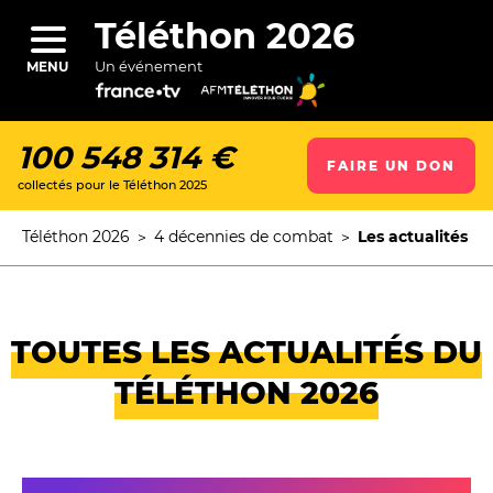
Aller
au
Téléthon 2026
contenu
principal
Un événement
MENU
100 548 314 €
FAIRE UN DON
collectés pour le Téléthon 2025
ercher
Téléthon 2026
4 décennies de combat
Les actualités
Fil
d'Ariane
TOUTES LES ACTUALITÉS DU
TÉLÉTHON 2026