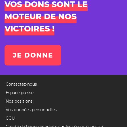
VOS DONS SONT LE
MOTEUR DE NOS
VICTOIRES !
JE DONNE
Contactez-nous
Pied
de
Espace presse
page
Nos positions
(Event)
Vos données personnelles
CGU
Charte de bonne conduite sur les réseaux sociaux