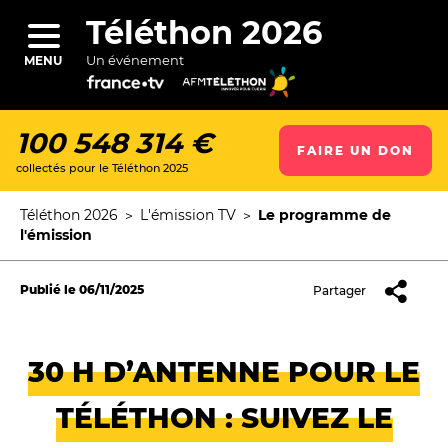
Aller
au
Téléthon 2026
contenu
principal
Un événement
MENU
100 548 314 €
FAIRE UN DON
collectés pour le Téléthon 2025
ercher
Téléthon 2026
L'émission TV
Le programme de
Fil
l'émission
d'Ariane
Publié le
06/11/2025
Partager
30 H D’ANTENNE POUR LE
TÉLÉTHON : SUIVEZ LE