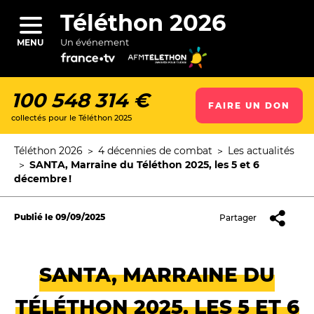
Aller
au
Téléthon 2026
contenu
principal
Un événement
MENU
100 548 314 €
FAIRE UN DON
collectés pour le Téléthon 2025
ercher
Téléthon 2026
4 décennies de combat
Les actualités
Fil
SANTA, Marraine du Téléthon 2025, les 5 et 6
d'Ariane
décembre !
Publié le
09/09/2025
Partager
SANTA, MARRAINE DU
TÉLÉTHON 2025, LES 5 ET 6