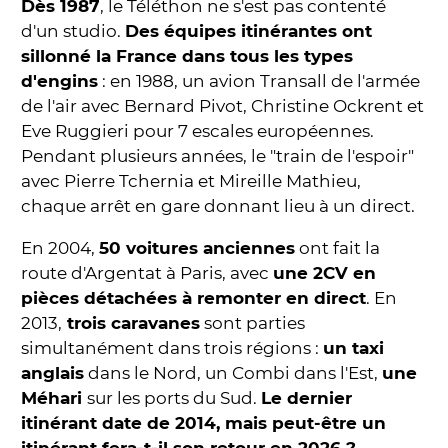
Dès 1987
, le Téléthon ne s'est pas contenté
d'un studio.
Des équipes itinérantes ont
sillonné la France dans tous les types
d'engins
: en 1988, un avion Transall de l'armée
de l'air avec Bernard Pivot, Christine Ockrent et
Eve Ruggieri pour 7 escales européennes.
Pendant plusieurs années, le "train de l'espoir"
avec Pierre Tchernia et Mireille Mathieu,
chaque arrêt en gare donnant lieu à un direct.
En 2004,
50 voitures anciennes
ont fait la
route d'Argentat à Paris, avec
une 2CV en
pièces détachées à remonter en direct
. En
2013,
trois caravanes
sont parties
simultanément dans trois régions :
un taxi
anglais
dans le Nord, un Combi dans l'Est,
une
Méhari
sur les ports du Sud.
Le dernier
itinérant date de 2014, mais peut-être un
itinérant fera-t-il son retour en 2026 ?