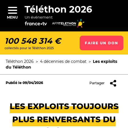
Aller
au
Téléthon 2026
contenu
principal
Un événement
MENU
100 548 314 €
FAIRE UN DON
collectés pour le Téléthon 2025
ercher
Téléthon 2026
4 décennies de combat
Les exploits
Fil
du Téléthon
d'Ariane
Publié le
09/04/2026
Partager
LES EXPLOITS TOUJOURS
PLUS RENVERSANTS DU