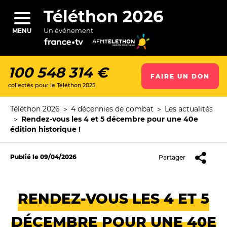
Aller
au
Téléthon 2026
contenu
principal
Un événement
MENU
100 548 314 €
FAIRE UN DON
collectés pour le Téléthon 2025
ercher
Téléthon 2026
4 décennies de combat
Les actualités
Fil
Rendez-vous les 4 et 5 décembre pour une 40e
d'Ariane
édition historique !
Publié le
09/04/2026
Partager
RENDEZ-VOUS LES 4 ET 5
DÉCEMBRE POUR UNE 40E