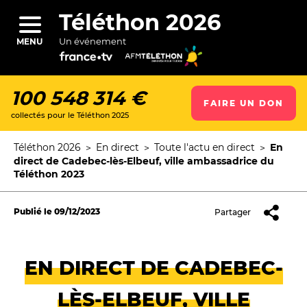
Aller
au
Téléthon 2026
contenu
principal
Un événement
MENU
100 548 314 €
FAIRE UN DON
collectés pour le Téléthon 2025
ercher
Téléthon 2026
En direct
Toute l'actu en direct
En
Fil
direct de Cadebec-lès-Elbeuf, ville ambassadrice du
d'Ariane
Téléthon 2023
Publié le
09/12/2023
Partager
EN DIRECT DE CADEBEC-
LÈS-ELBEUF, VILLE