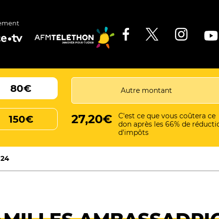
ement
80€
C'est ce que vous coûtera ce
27,20€
150€
don après les 66% de réducti
d'impôts
024