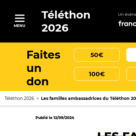
Aller
au
contenu
Téléthon
Un évén
principal
rcher
2026
MENU
Faites
50€
un
100€
don
Téléthon 2026
Les familles ambassadrices du Téléthon 2
Fil
d'Ariane
Publié le
12/09/2024