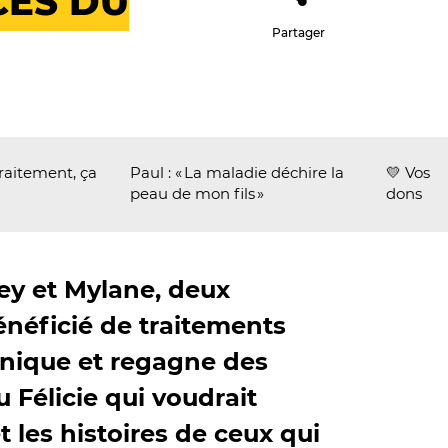
CES DU
Partager
 traitement, ça
Paul : « La maladie déchire la
💛 Vos
peau de mon fils »
dons
ley et Mylane, deux
énéficié de traitements
linique et regagne des
 Félicie qui voudrait
t les histoires de ceux qui