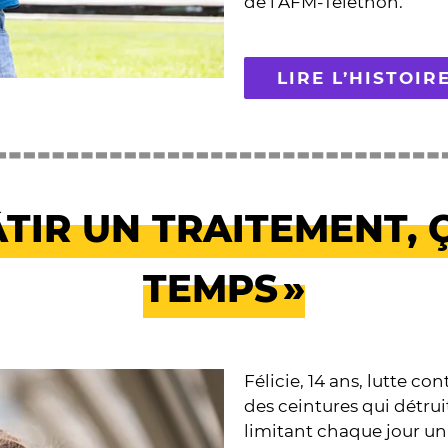
de l’AFM-Téléthon.
LIRE L’HISTOIR
 BÂTIR UN TRAITEMENT,
TEMPS »
Félicie, 14 ans, lutte c
des ceintures qui détru
limitant chaque jour u