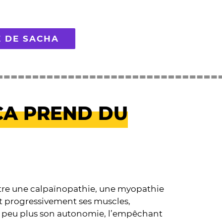
E DE SACHA
 ÇA PREND DU
ontre une calpaïnopathie, une myopathie
it progressivement ses muscles,
n peu plus son autonomie, l’empêchant