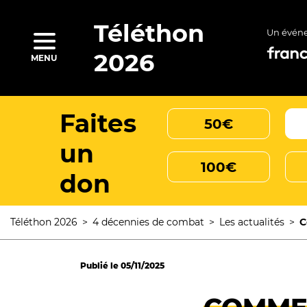
Aller
au
contenu
Téléthon
Un évén
principal
rcher
2026
MENU
Faites
50€
un
100€
don
Téléthon 2026
4 décennies de combat
Les actualités
C
Fil
d'Ariane
Publié le
05/11/2025