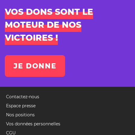
VOS DONS SONT LE
MOTEUR DE NOS
VICTOIRES !
JE DONNE
Contactez-nous
Pied
de
Espace presse
page
Nos positions
(Event)
Vos données personnelles
CGU