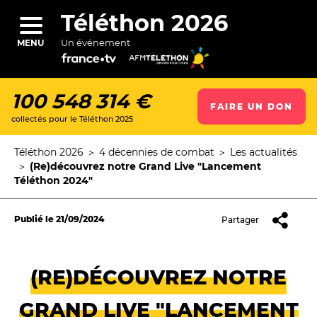
Aller
au
Téléthon 2026
contenu
principal
Un événement
MENU
100 548 314 €
FAIRE UN DON
collectés pour le Téléthon 2025
ercher
Téléthon 2026
4 décennies de combat
Les actualités
Fil
(Re)découvrez notre Grand Live "Lancement
d'Ariane
Téléthon 2024"
Publié le
21/09/2024
Partager
(RE)DÉCOUVREZ NOTRE
GRAND LIVE "LANCEMENT