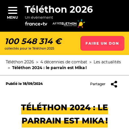
Aller
au
Téléthon 2026
contenu
principal
Un événement
MENU
100 548 314 €
FAIRE UN DON
collectés pour le Téléthon 2025
ercher
Téléthon 2026
4 décennies de combat
Les actualités
Fil
Téléthon 2024 : le parrain est Mika !
d'Ariane
Publié le
18/09/2024
Partager
TÉLÉTHON 2024 : LE
PARRAIN EST MIKA !