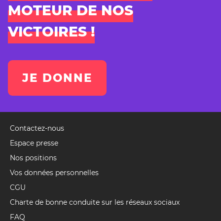
MOTEUR DE NOS
VICTOIRES !
JE DONNE
Contactez-nous
Pied
de
Espace presse
page
Nos positions
(Event)
Vos données personnelles
CGU
Charte de bonne conduite sur les réseaux sociaux
FAQ