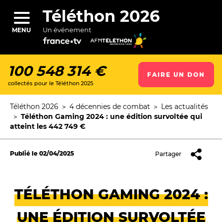
Aller
au
Téléthon 2026
contenu
principal
Un événement
MENU
100 548 314 €
FAIRE UN DON
collectés pour le Téléthon 2025
ercher
Téléthon 2026
4 décennies de combat
Les actualités
Fil
Téléthon Gaming 2024 : une édition survoltée qui
d'Ariane
atteint les 442 749 €
Publié le
02/04/2025
Partager
TÉLÉTHON GAMING 2024 :
UNE ÉDITION SURVOLTÉE