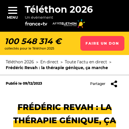
Aller
au
Téléthon 2026
contenu
principal
Un événement
MENU
100 548 314 €
FAIRE UN DON
collectés pour le Téléthon 2025
ercher
Téléthon 2026
En direct
Toute l'actu en direct
Fil
Frédéric Revah : la thérapie génique, ça marche
d'Ariane
Publié le
09/12/2023
Partager
FRÉDÉRIC REVAH : LA
THÉRAPIE GÉNIQUE, ÇA