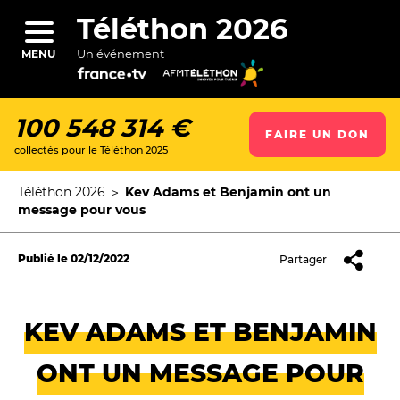
Aller
au
Téléthon 2026
contenu
principal
Un événement
MENU
100 548 314 €
FAIRE UN DON
collectés pour le Téléthon 2025
ercher
Téléthon 2026
Kev Adams et Benjamin ont un
Fil
message pour vous
d'Ariane
Publié le
02/12/2022
Partager
KEV ADAMS ET BENJAMIN
ONT UN MESSAGE POUR