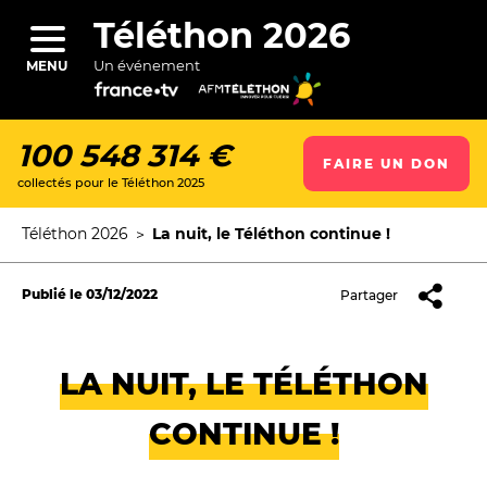
Aller
au
Téléthon 2026
contenu
principal
Un événement
MENU
100 548 314 €
FAIRE UN DON
collectés pour le Téléthon 2025
ercher
Téléthon 2026
La nuit, le Téléthon continue !
Fil
d'Ariane
Publié le
03/12/2022
Partager
LA NUIT, LE TÉLÉTHON
CONTINUE !