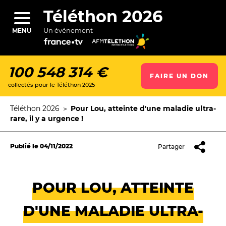
Aller
au
Téléthon 2026
contenu
principal
Un événement
MENU
100 548 314 €
FAIRE UN DON
collectés pour le Téléthon 2025
ercher
Téléthon 2026
Pour Lou, atteinte d'une maladie ultra-
Fil
rare, il y a urgence !
d'Ariane
Publié le
04/11/2022
Partager
POUR LOU, ATTEINTE
D'UNE MALADIE ULTRA-