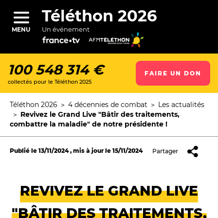
Aller
au
Téléthon 2026
contenu
principal
Un événement
MENU
100 548 314 €
FAIRE UN DON
collectés pour le Téléthon 2025
ercher
Téléthon 2026
4 décennies de combat
Les actualités
Fil
Revivez le Grand Live "Bâtir des traitements,
d'Ariane
combattre la maladie" de notre présidente !
Publié le
13/11/2024
, mis à jour le
15/11/2024
Partager
REVIVEZ LE GRAND LIVE
"BÂTIR DES TRAITEMENTS,