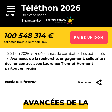
Aller
au
Téléthon 2026
contenu
principal
Un événement
MENU
100 548 314 €
FAIRE UN DON
collectés pour le Téléthon 2025
ercher
Téléthon 2026
4 décennies de combat
Les actualités
Fil
Avancées de la recherche, engagement, solidarité :
d'Ariane
des rencontres avec Laurence Tiennot-Herment
partout en région
Publié le
09/09/2025
Partager
AVANCÉES DE LA