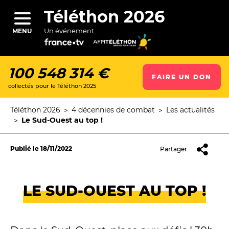
Aller
au
Téléthon 2026
contenu
principal
Un événement
MENU
100 548 314 €
FAIRE UN DON
collectés pour le Téléthon 2025
ercher
Téléthon 2026
4 décennies de combat
Les actualités
Fil
Le Sud-Ouest au top !
d'Ariane
Publié le
18/11/2022
Partager
LE SUD-OUEST AU TOP !