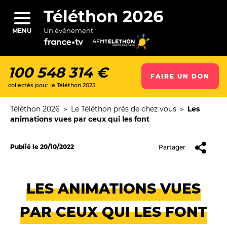
Aller
au
Téléthon 2026
contenu
principal
Un événement
MENU
100 548 314 €
FAIRE UN DON
collectés pour le Téléthon 2025
ercher
Téléthon 2026
Le Téléthon près de chez vous
Les
Fil
animations vues par ceux qui les font
d'Ariane
Publié le
20/10/2022
Partager
LES ANIMATIONS VUES
PAR CEUX QUI LES FONT