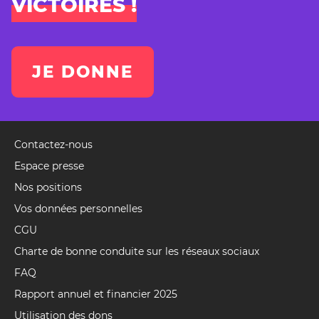
VICTOIRES !
JE DONNE
Contactez-nous
Pied
de
Espace presse
page
Nos positions
(Event)
Vos données personnelles
CGU
Charte de bonne conduite sur les réseaux sociaux
FAQ
Rapport annuel et financier 2025
Utilisation des dons