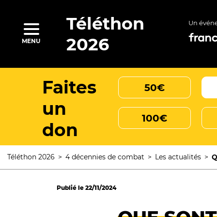
Aller
au
contenu
Téléthon
Un évén
principal
rcher
2026
MENU
Faites
50€
un
100€
don
Téléthon 2026
4 décennies de combat
Les actualités
Q
Fil
d'Ariane
Publié le
22/11/2024