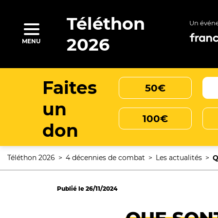
Aller
au
contenu
Téléthon
Un évén
principal
rcher
2026
MENU
Faites
50€
un
100€
don
Téléthon 2026
4 décennies de combat
Les actualités
Q
Fil
d'Ariane
Publié le
26/11/2024