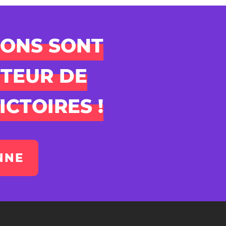
DONS SONT
TEUR DE
ICTOIRES !
NNE