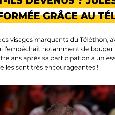
-ILS DEVENUS ? JULES
FORMÉE GRÂCE AU TÉ
ie des visages marquants du Téléthon,
i l’empêchait notamment de bouger e
re ans après sa participation à un essa
 elles sont très encourageantes !