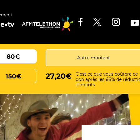
ement
80€
C'est ce que vous coûtera ce
27,20€
150€
don après les 66% de réducti
d'impôts