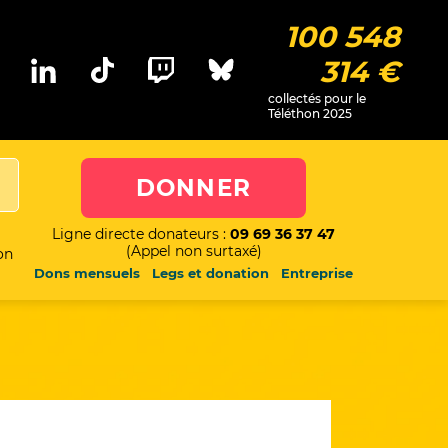
100 548
314 €
collectés pour le
Téléthon 2025
DONNER
Ligne directe donateurs :
09 69 36 37 47
(Appel non surtaxé)
on
Dons mensuels
Legs et donation
Entreprise