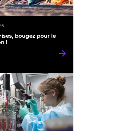
26
rises, bougez pour le
n !