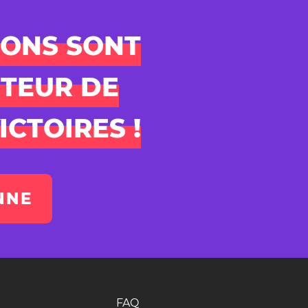
DONS SONT
TEUR DE
ICTOIRES !
NNE
FAQ