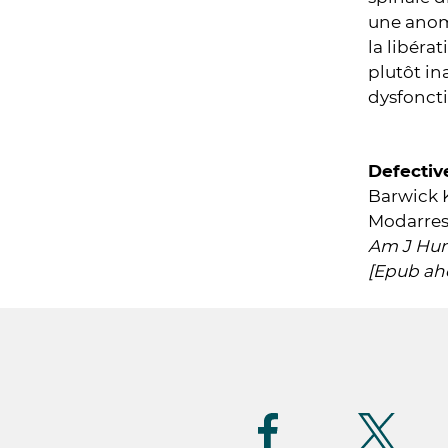
une anom
la libéra
plutôt in
dysfonct
Defectiv
Barwick K
Modarres 
Am J Hum 
[Epub ahe
Suivez-
nous
(FR)