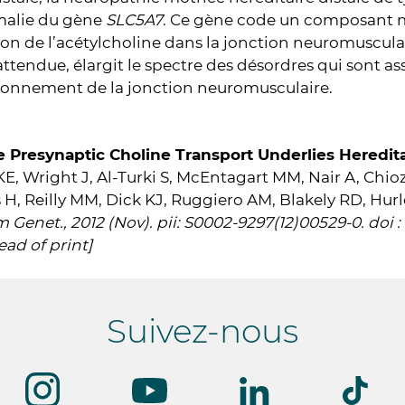
alie du gène
SLC5A7
. Ce gène code un composant m
tion de l’acétylcholine dans la jonction neuromuscula
attendue, élargit le spectre des désordres qui sont as
ionnement de la jonction neuromusculaire.
e Presynaptic Choline Transport Underlies Heredit
E, Wright J, Al-Turki S, McEntagart MM, Nair A, Chio
H, Reilly MM, Dick KJ, Ruggiero AM, Blakely RD, Hur
Genet., 2012 (Nov). pii: S0002-9297(12)00529-0. doi : 1
ad of print]
Suivez-nous