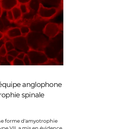
 équipe anglophone
rophie spinale
une forme d'amyotrophie
type VII, a mis en évidence