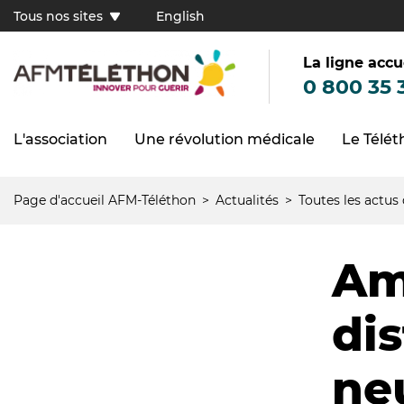
Aller
Tous nos sites
English
au
Tous
contenu
principal
nos
sites
La ligne accu
(FR)
0 800 35 
L'association
Une révolution médicale
Le Télé
Navigation
principale
Page d'accueil AFM-Téléthon
Actualités
Toutes les actus
Fil
d'Ariane
Am
dis
ne