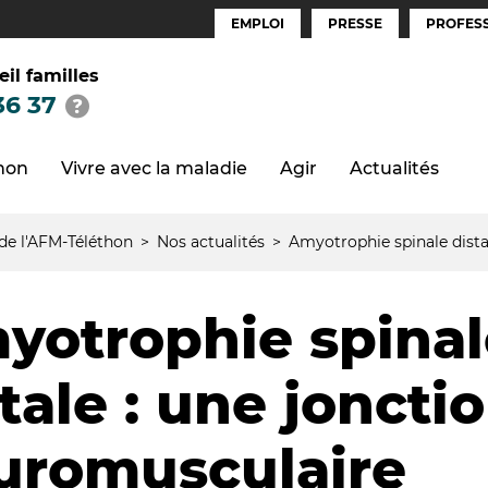
EMPLOI
PRESSE
PROFESS
Espaces
(FR)
eil familles
36 37
thon
Vivre avec la maladie
Agir
Actualités
 de l'AFM-Téléthon
Nos actualités
Amyotrophie spinale dista
yotrophie spinal
tale : une joncti
uromusculaire