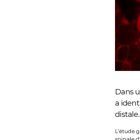
Dans u
a ident
distale.
L’étude 
spinale d