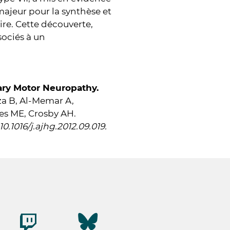
ajeur pour la synthèse et
ire. Cette découverte,
sociés à un
ary Motor Neuropathy.
za B, Al-Memar A,
les ME, Crosby AH.
0.1016/j.ajhg.2012.09.019.