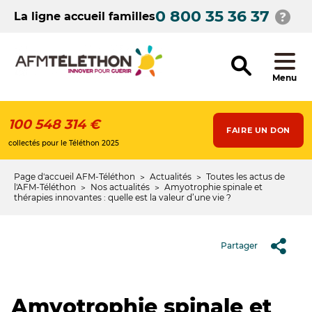
Aller
0 800 35 36 37
au
La ligne accueil familles
contenu
principal
Menu
100 548 314 €
FAIRE UN DON
collectés pour le Téléthon 2025
Page d'accueil AFM-Téléthon
Actualités
Toutes les actus de
Fil
l'AFM-Téléthon
Nos actualités
Amyotrophie spinale et
thérapies innovantes : quelle est la valeur d’une vie ?
d'Ariane
Partager
Amyotrophie spinale et