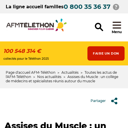
Aller
0 800 35 36 37
au
La ligne accueil familles
contenu
principal
Menu
100 548 314 €
FAIRE UN DON
collectés pour le Téléthon 2025
Page d'accueil AFM-Téléthon
Actualités
Toutes les actus de
Fil
l'AFM-Téléthon
Nos actualités
Assises du Muscle : un collège
de médecins et spécialistes réunis autour du muscle
d'Ariane
Partager
Assises du Muscle : un