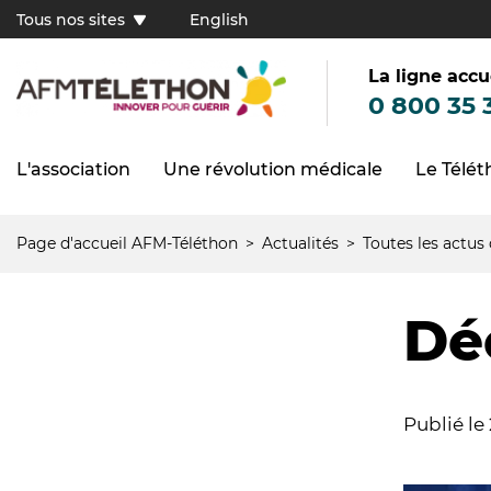
Aller
Tous nos sites
English
au
Tous
contenu
principal
nos
sites
La ligne accu
(FR)
0 800 35 
L'association
Une révolution médicale
Le Télé
Navigation
principale
Page d'accueil AFM-Téléthon
Actualités
Toutes les actus
Fil
d'Ariane
Dé
Publié le