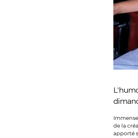
L'humo
dimanch
Immense c
de la cré
apporté s