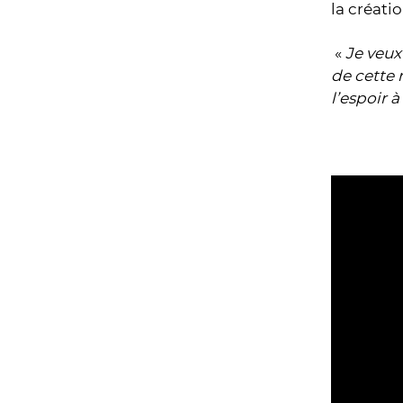
la créati
«
Je veux 
de cette 
l’espoir 