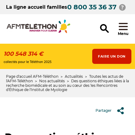
Aller
0 800 35 36 37
au
La ligne accueil familles
contenu
principal
Menu
100 548 314 €
FAIRE UN DON
collectés pour le Téléthon 2025
Page d'accueil AFM-Téléthon
Actualités
Toutes les actus de
Fil
l'AFM-Téléthon
Nos actualités
Des questions éthiques liées à la
recherche biomédicale et au soin au cœur des 1es Rencontres
d'Ariane
d'Éthique de l'Institut de Myologie
Partager