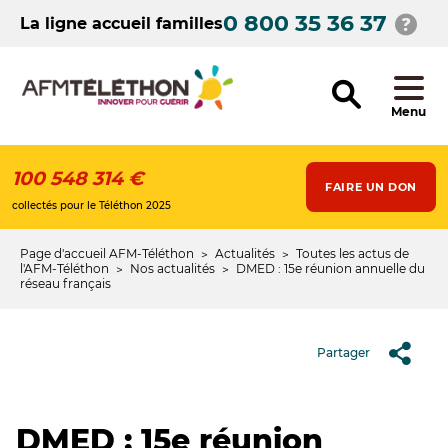
Aller
0 800 35 36 37
au
La ligne accueil familles
contenu
principal
Menu
100 548 314 €
FAIRE UN DON
collectés pour le Téléthon 2025
Page d'accueil AFM-Téléthon
Actualités
Toutes les actus de
Fil
l'AFM-Téléthon
Nos actualités
DMED : 15e réunion annuelle du
réseau français
d'Ariane
Partager
DMED : 15e réunion