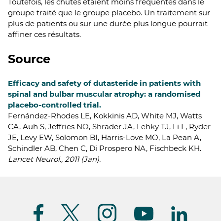
Toutefois, les chutes étaient moins fréquentes dans le
groupe traité que le groupe placebo. Un traitement sur
plus de patients ou sur une durée plus longue pourrait
affiner ces résultats.
Source
Efficacy and safety of dutasteride in patients with
spinal and bulbar muscular atrophy: a randomised
placebo-controlled trial.
Fernández-Rhodes LE, Kokkinis AD, White MJ, Watts
CA, Auh S, Jeffries NO, Shrader JA, Lehky TJ, Li L, Ryder
JE, Levy EW, Solomon BI, Harris-Love MO, La Pean A,
Schindler AB, Chen C, Di Prospero NA, Fischbeck KH.
Lancet Neurol., 2011 (Jan).
Suivez-
nous
(FR)