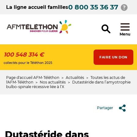
Aller
0 800 35 36 37
au
La ligne accueil familles
contenu
principal
Menu
100 548 314 €
FAIRE UN DON
collectés pour le Téléthon 2025
Page d'accueil AFM-Téléthon
Actualités
Toutes les actus de
Fil
l'AFM-Téléthon
Nos actualités
Dutastéride dans l’amyotrophie
bulbo-spinale récessive liée à l’X
d'Ariane
Partager
Dutastéride dans