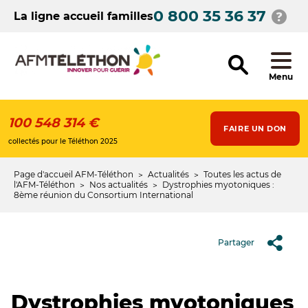
Aller
0 800 35 36 37
au
La ligne accueil familles
contenu
principal
Menu
100 548 314 €
FAIRE UN DON
collectés pour le Téléthon 2025
Page d'accueil AFM-Téléthon
Actualités
Toutes les actus de
Fil
l'AFM-Téléthon
Nos actualités
Dystrophies myotoniques :
8ème réunion du Consortium International
d'Ariane
Partager
Dystrophies myotoniques