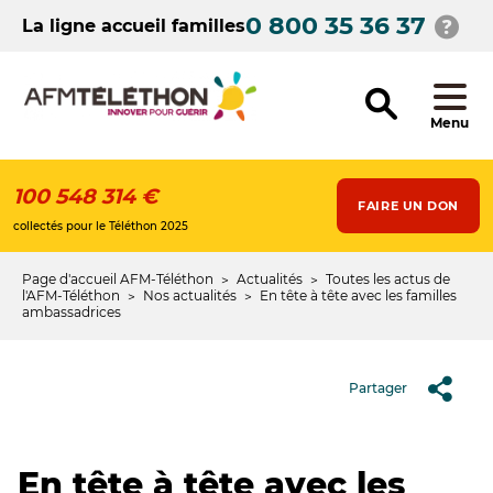
Aller
0 800 35 36 37
au
La ligne accueil familles
contenu
principal
Menu
100 548 314 €
FAIRE UN DON
collectés pour le Téléthon 2025
Page d'accueil AFM-Téléthon
Actualités
Toutes les actus de
Fil
l'AFM-Téléthon
Nos actualités
En tête à tête avec les familles
ambassadrices
d'Ariane
Partager
En tête à tête avec les