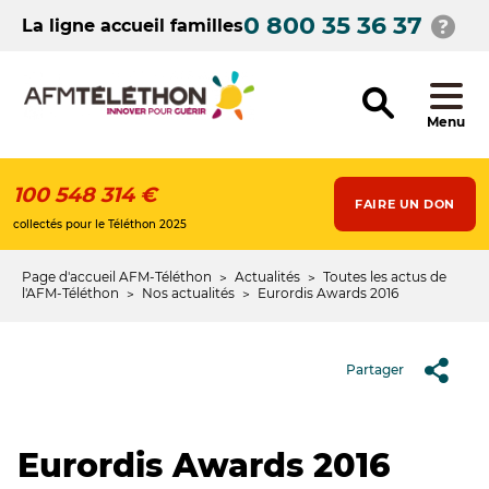
Aller
0 800 35 36 37
au
La ligne accueil familles
contenu
principal
Menu
100 548 314 €
FAIRE UN DON
collectés pour le Téléthon 2025
Page d'accueil AFM-Téléthon
Actualités
Toutes les actus de
Fil
l'AFM-Téléthon
Nos actualités
Eurordis Awards 2016
d'Ariane
Partager
Eurordis Awards 2016