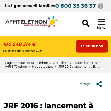
Aller
0 800 35 36 37
au
La ligne accueil familles
contenu
principal
Menu
100 548 314 €
FAIRE UN DON
collectés pour le Téléthon 2025
Page d'accueil AFM-Téléthon
Actualités
Toutes les actus de
Fil
l'AFM-Téléthon
Nos actualités
JRF 2016 : lancement à Évry !
d'Ariane
Partager
JRF 2016 : lancement à