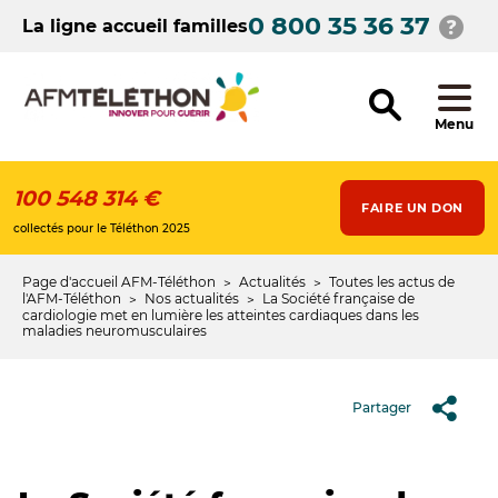
Aller
0 800 35 36 37
au
La ligne accueil familles
contenu
principal
Menu
100 548 314 €
FAIRE UN DON
collectés pour le Téléthon 2025
Page d'accueil AFM-Téléthon
Actualités
Toutes les actus de
Fil
l'AFM-Téléthon
Nos actualités
La Société française de
cardiologie met en lumière les atteintes cardiaques dans les
d'Ariane
maladies neuromusculaires
Partager