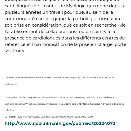
cardiologues de l'Institut de Myologie qui mène depuis
plusieurs années un travail pour que, au sein de la
communauté cardiologique, la pathologie musculaire
soit prise en considération, que ce soit en recherche -via
l'établissement de collaborations- ou en soin -via la
présence de cardiologues dans les différents centres de
référence et l'harmonisation de la prise en charge, porte
ses fruits.
* 26emes Journées européennes de la Société française de cardiologie du 13 au 16 janvier 2016 à Paris. 8 200
participants.
** Long-term cardiac prognosis and risk stratification in 260 adults presenting with mitochondrial diseases.
Wahbi K, Bougouin W, Béhin A, Stojkovic T, Bécane HM, Jardel C, Berber N, Mochel F, Lombès A, Eymard B, Duboc D,
Laforêt P.
Eur Heart J. 2015 Nov 7;36(42):2886-93. doi: 10.1093/eurheartj/ehv307. Epub 2015 Jul 29.
http://www.ncbi.nlm.nih.gov/pubmed/26224072